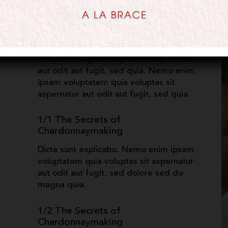
aut fugit, sed quia. Dicta sunt explicabo. Adipi
incididunt ut labore et dolore magna aliqua. Ut
enim ullamco. Nemo magna ipsam
Voluptatem Q
Dicta sunt explicabo. Nemo enim ipsam
voluptatem quia voluptas sit aspernatur
aut odit aut fugit, sed quia. Nemo enim
ipsam voluptatem quia voluptas sit
aspernatur aut odit aut fugit, sed quia.
1/1 The Secrets of
Chardonnaymaking
Dicta sunt explicabo. Nemo enim ipsam
voluptatem quia voluptas sit aspernatur
aut odit aut fugit, sed dolore sed do
magna quia.
1/2 The Secrets of
Chardonnaymaking