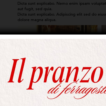
Dicta sunt explicabo. Nemo enim ipsam voluptate
aut fugit, sed quia.
Dicta sunt explicabo. Adipiscing elit sed do eiu
dolore magna aliqua.
Dicta sunt explicabo. Nemo enim ipsam voluptate
aut fugit, sed quia. Nemo enim ipsam voluptatem