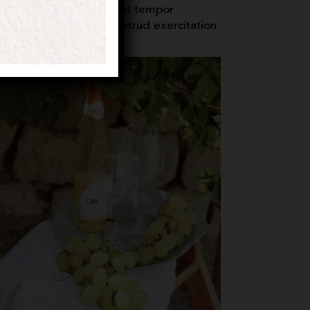
scing elit, sed do eiusmod tempor
 enim ad veniam quis nostrud exercitation
uia Voluptas.