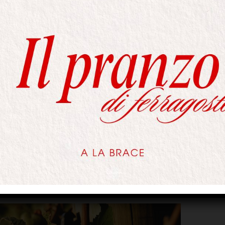
uptatem quia voluptas sit aspernatur aut odit
iscing elit, sed do eiusmod tempor incididunt ut
nim veniam quis nostrud exercitation ipsam