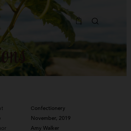
0
ons
nt
Сonfectionery
e
November, 2019
hor
Amy Walker