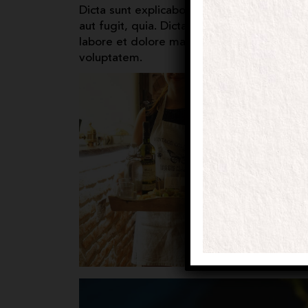
Dicta sunt explicabo. Nemo enim ipsam vol
aut fugit, quia. Dicta sunt explicabo. Adip
labore et dolore magna aliqua. Ut enim mi
voluptatem.