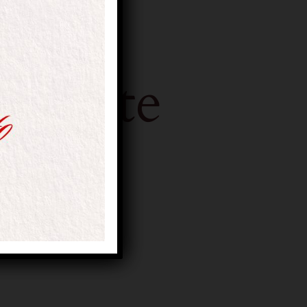
izzonte
prirà presto!