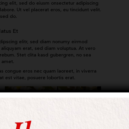
cing elit, sed do eiusm onsectetur adipiscing
abore. Ut vel placerat eros, eu tincidunt velit.
 sed do.
atus Et
dipscing elitr, sed diam nonumy eirmod
 aliquyam erat, sed diam voluptua. At vero
rebum. Stet clita kasd gubergren, no sea
t amet.
as congue eros nec quam laoreet, in viverra
t est vitae, posuere lobortis erat.