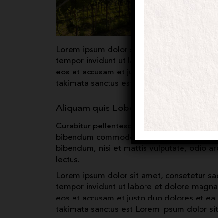
Lorem ipsum dolor sit amet, consetetur sa
tempor invidunt ut labore et dolore magna
eos et accusam et justo duo dolores et ea 
takimata sanctus est Lorem ipsum dolor si
Aliquam quis Lobortis Quam
Curabitur pellentesque odio magna, id ma
bibendum commodo id id magna. Aliquam se
bibendum, nisi et mattis vulputate, odio ar
lectus.
Lorem ipsum dolor sit amet, consetetur sa
tempor invidunt ut labore et dolore magna
eos et accusam et justo duo dolores et ea 
takimata sanctus est Lorem ipsum dolor si