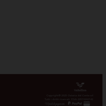
Copyright© 2025 Osteria del Conte srl
Tutti i diritti riservati. P.IVA 00570242143
Metodi di pagamento