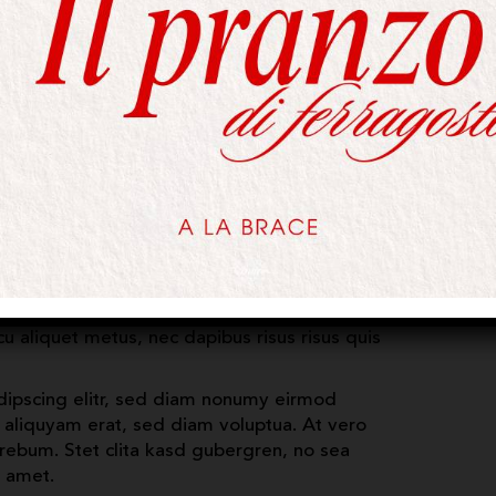
dipscing elitr, sed diam nonumy eirmod
 aliquyam erat, sed diam voluptua. At vero
rebum. Stet clita kasd gubergren, no sea
t amet.
lesuada arcu sodales ut. Sed sed quam ut ex
d ligula sed ante blandit volutpat. Ut
cu aliquet metus, nec dapibus risus risus quis
dipscing elitr, sed diam nonumy eirmod
 aliquyam erat, sed diam voluptua. At vero
rebum. Stet clita kasd gubergren, no sea
t amet.