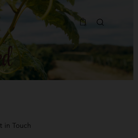
0
ed
t in Touch