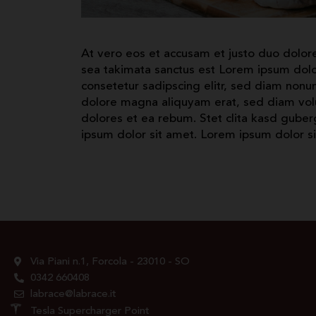
At vero eos et accusam et justo duo dolore
sea takimata sanctus est Lorem ipsum dolo
consetetur sadipscing elitr, sed diam nonu
dolore magna aliquyam erat, sed diam volu
dolores et ea rebum. Stet clita kasd gube
ipsum dolor sit amet. Lorem ipsum dolor sit
Via Piani n.1, Forcola - 23010 - SO
0342 660408
labrace@labrace.it
Tesla Supercharger Point