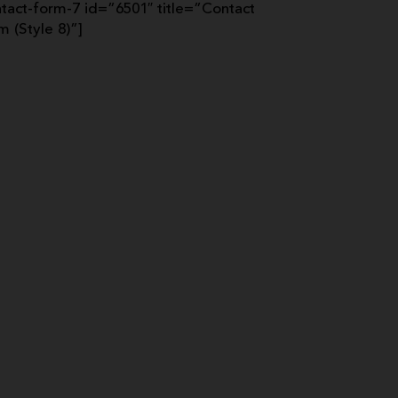
ntact-form-7 id=”6501″ title=”Contact
m (Style 8)”]