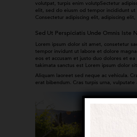
volutpat, turpis enim volutpSectetur adipis
elit, sed do eiusm od tempor incididunt ut l
Consectetur adipiscing elit, adipiscing elit,
Sed Ut Perspiciatis Unde Omnis Iste N
Lorem ipsum dolor sit amet, consetetur sa
tempor invidunt ut labore et dolore magna
eos et accusam et justo duo dolores et ea 
takimata sanctus est Lorem ipsum dolor si
Aliquam laoreet sed neque ac vehicula. Cr
erat bibendum. Cras turpis urna, vulputate a