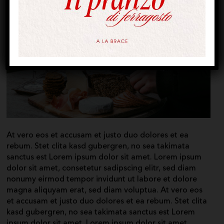
At vero eos et accusam et justo duo dolores et ea
rebum. Stet clita kasd gubergren, no sea takimata
sanctus est Lorem ipsum dolor sit amet. Lorem ipsum
dolor sit amet, consetetur sadipscing elitr, sed diam
nonumy eirmod tempor invidunt ut labore et dolore
magna aliquyam erat, sed diam voluptua. At vero eos
et accusam et justo duo dolores et ea rebum. Stet clita
kasd gubergren, no sea takimata sanctus est Lorem
ipsum dolor sit amet. Lorem ipsum dolor sit amet,