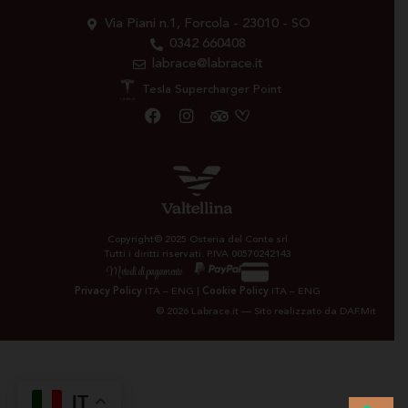
Via Piani n.1, Forcola - 23010 - SO
0342 660408
labrace@labrace.it
Tesla Supercharger Point
Copyright© 2025 Osteria del Conte srl
Tutti i diritti riservati. P.IVA 00570242143
Metodi di pagamento
Privacy Policy
ITA
–
ENG
|
Cookie Policy
ITA
–
ENG
© 2026 Labrace.it — Sito realizzato da
DAF.Mit
IT