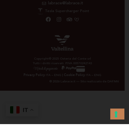
labrace@labrace.it
Tesla Supercharger Point
Copyright© 2025 Osteria del Conte srl
Tutti i diritti riservati. P.IVA 00570242143
Metodi di pagamento
Privacy Policy
ITA
–
ENG
|
Cookie Policy
ITA
–
ENG
© 2026 Labrace.it — Sito realizzato da
DAF.Mit
IT